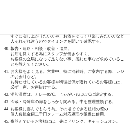
6/1～9/30は外に並んでいるお客様を業務用扇風機で冷やす。
日傘徹底、トイレに扇風機を取り付け、冷暖房の切り替えをす
る。
夏は6/1～、冬は11/1～、目安として当日の天気にあわせて、エ
アコンの調整をする。
セットのカレーを出すタイミングは必ずお客様に確認する。
すぐに召し上がりたい方や、お酒をゆっくり楽しみたい方など
人それぞれ違うのでタイミングを聞いて確認する。
報告・連絡・相談・改善・進展。
お店を良くする為にスタッフが働きやすく、
お客様の立場になって足りない事、感じた事など求めているこ
とを教えてください。
お客様をよく見る。営業中、特に混雑時、ご案内する際、レジ
のお会計など。
お待たせしているお客様や料理提供が遅れているお客様には、
必ず一声、お声掛けする。
湯煎温度は、カレー95℃。じゃがいもは65℃に設定する。
冷蔵・冷凍庫の扉をしっかり閉める。中を整理整頓する。
お客様に喜んでもらう為。その場でできる粗相の際の
個人負担金額二千円クレーム対応処理や販促に使用。
夜並んでいるお客様には、先にドリンク。キャッシュオン。