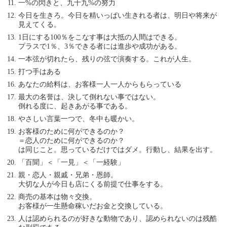
一%の閃きと、九十九%の努力
今日を生きろ。今日を精いっぱい生きれる者は、明日や将来が
見えてくる。
1日にする100％をこなす事は大抵の人間はできる。
プラスで1％、3％できる者には進歩や成功がある。
一本弦が切れたら、残りの弦で演奏する。これが人生。
打つ手はある
あなたの給料は、お客様一人一人からもらっている
最大の名誉は、決して倒れない事ではない。
倒れる度に、起きあがる事である。
やさしい言葉一つで、冬中も暖かい。
お客様のために何ができるのか？
＝恋人のために何ができるのか？
は同じこと。思っているだけではダメ。行動し、結果を出す。
「百聞」＜「一見」＜「一経験」
親・恋人・親戚・兄弟・恩師。
大切な人が今日も店にくる前提で仕事をする。
商売の基本は物々交換。
お客様が一生懸命稼いだお金と交換している。
人は認められるのが好きな動物であり、認められないのは残酷