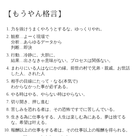
【もうやん格言】
力を抜けうまくやろうとするな。ゆっくりやれ。
観察…よーく現場で
分析…あらゆるデータから
判断…即決
行動…冷静に。大胆に。
結果…出さなきゃ意味がない。プロセスは関係ない。
まわりにいる人はなにかの縁。前世の村で兄弟・親戚。お世話
した人、された人
相手の目線にたって・なる(本気で)
わからなかった事が必ずある。
やる時はやる。やらない時はやらない。
切り開き、押し進む
苦しみを恐れる者は、その恐怖ですでに苦しんでいる。
生きる為に仕事をする。人生は楽しむ為にある。夢は捨てる
な。希望は叶える。
報酬以上の仕事をする者は、その仕事以上の報酬を得られる。