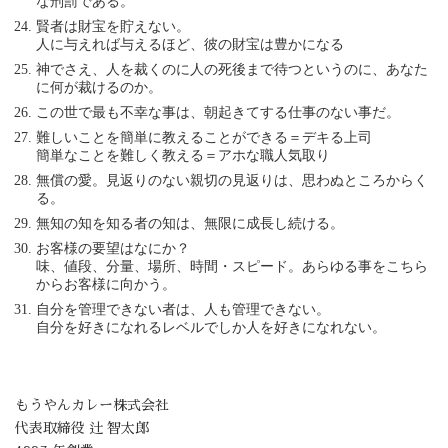
な刑罰である。
賢者は財宝を貯えない。
人に与えれば与えるほど、彼の財宝は豊かになる
神でさえ、人を裁くのに人の死後まで待つというのに、あなた
に何が裁けるのか。
この世で最も不幸な事は、朝起きてする仕事のない事だ。
難しいことを簡単に教えることができる＝デキる上司
簡単なことを難しく教える＝アホな職人気取り
無償の愛。見返りのない親切の見返りは、思わぬところからく
る。
無知の知を知る者の知は、無限に成長し続ける。
お客様の要望はなにか？
味、値段、分量、場所、時間・スピード。あらゆる事をこちら
からお客様に向かう。
自分を管理できない者は、人も管理できない。
自分を好きになれるレベルでしか人を好きになれない。
もうやんカレー株式会社
代表取締役 辻 智太郎